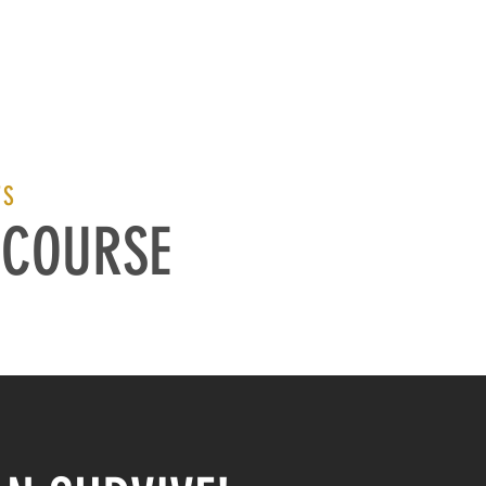
NFO
TS
 COURSE